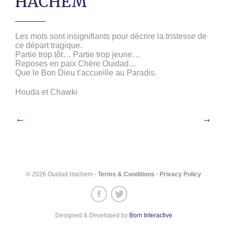
HACHEM
Les mots sont insignifiants pour décrire la tristesse de
ce départ tragique.
Partie trop tôt… Partie trop jeune…
Reposes en paix Chère Ouidad…
Que le Bon Dieu t’accueille au Paradis.
Houda et Chawki
Post
←
→
navigation
© 2026 Ouidad Hachem -
Terms & Conditions
-
Privacy Policy
Designed & Developed by
Born Interactive