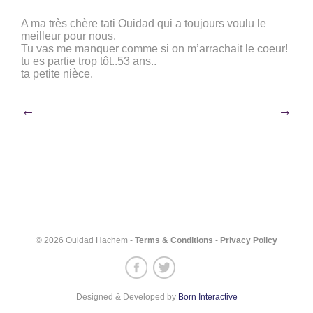
A ma très chère tati Ouidad qui a toujours voulu le
meilleur pour nous.
Tu vas me manquer comme si on m’arrachait le coeur!
tu es partie trop tôt..53 ans..
ta petite nièce.
Post
←
→
navigation
© 2026 Ouidad Hachem -
Terms & Conditions
-
Privacy Policy
Designed & Developed by
Born Interactive