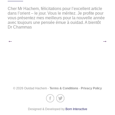
Cher Mr Hachem, félicitations pour l’excellent article
dans l’orient – le jour. Vous le méritez. Je profite pour
vous présentez mes meilleurs pour la nouvelle année
avec toujours une pensée émue à ouidad. A bientôt
Dr Chammas
Post
←
→
navigation
© 2026 Ouidad Hachem -
Terms & Conditions
-
Privacy Policy
Designed & Developed by
Born Interactive