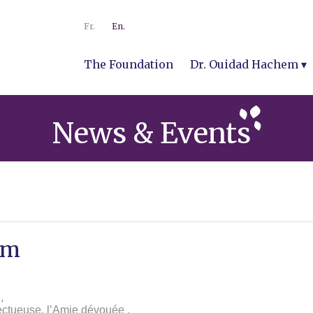
Fr.
En.
The Foundation
Dr. Ouidad Hachem
News & Events
em
,
fectueuse, l’Amie dévouée ,