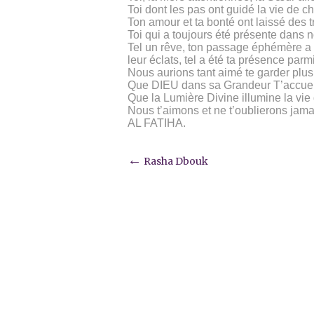
Toi dont les pas ont guidé la vie de 
Ton amour et ta bonté ont laissé des 
Toi qui a toujours été présente dans n
Tel un rêve, ton passage éphémère a 
leur éclats, tel a été ta présence parm
Nous aurions tant aimé te garder plus
Que DIEU dans sa Grandeur T’accueil
Que la Lumière Divine illumine la vie 
Nous t’aimons et ne t’oublierons jama
AL FATIHA.
Post
←
Rasha Dbouk
navigation