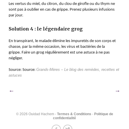
Les vertus du miel, du citron, du clou de girofle ou du thym ne
sont pas à oublier en cas de grippe. Prenez plusieurs infusions
par jour.
Solution 4 : le légendaire grog
En transpirant, le malade élimine les impuretés de son corps et
chasse, par la même occasion, les virus et bactéries de la
grippe.
Faire un grog
régulièrement est une astuce à ne pas
négliger.
Source:
Source:
Grands-Mères – Le blog des remèdes, recettes et
astuces
Navigation
←
→
de
l’article
© 2026 Ouidad Hachem -
Termes & Conditions
-
Politique de
confidentialité