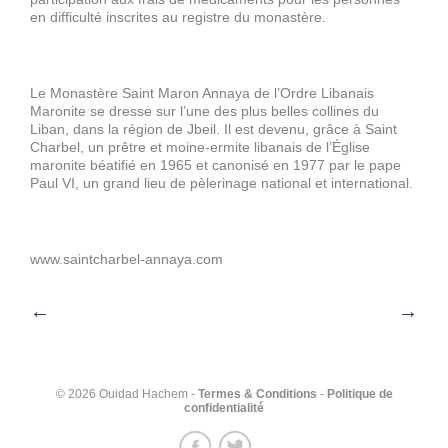
en difficulté inscrites au registre du monastère.
Le Monastère Saint Maron Annaya de l’Ordre Libanais
Maronite se dresse sur l’une des plus belles collines du
Liban, dans la région de Jbeil. Il est devenu, grâce à Saint
Charbel, un prêtre et moine-ermite libanais de l’Église
maronite béatifié en 1965 et canonisé en 1977 par le pape
Paul VI, un grand lieu de pèlerinage national et international.
www.saintcharbel-annaya.com
Navigation
←
→
de
l’article
© 2026 Ouidad Hachem -
Termes & Conditions
-
Politique de
confidentialité