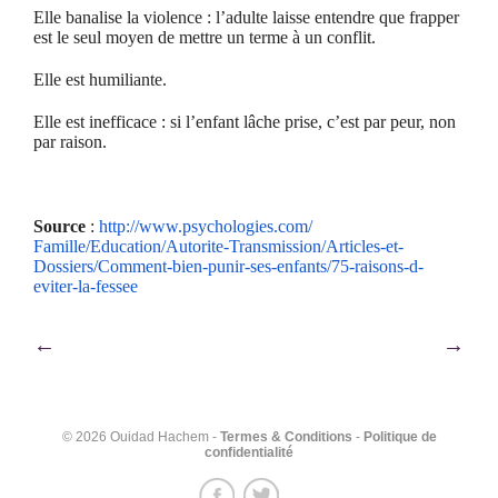
Elle banalise la violence : l’adulte laisse entendre que frapper
est le seul moyen de mettre un terme à un conflit.
Elle est humiliante.
Elle est inefficace : si l’enfant lâche prise, c’est par peur, non
par raison.
Source
:
http://www.psychologies.com/
Famille/Education/Autorite-
Transmission/Articles-et-
Dossiers/Comment-bien-punir-
ses-enfants/75-raisons-d-
eviter-la-fessee
Navigation
←
→
de
l’article
© 2026 Ouidad Hachem -
Termes & Conditions
-
Politique de
confidentialité