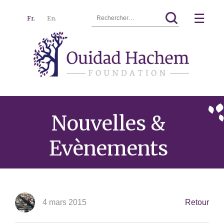
Rechercher :
☰
Fr.
En.
Ouidad
Menu
Hachem
Nouvelles &
Evènements
4 mars 2015
Retour