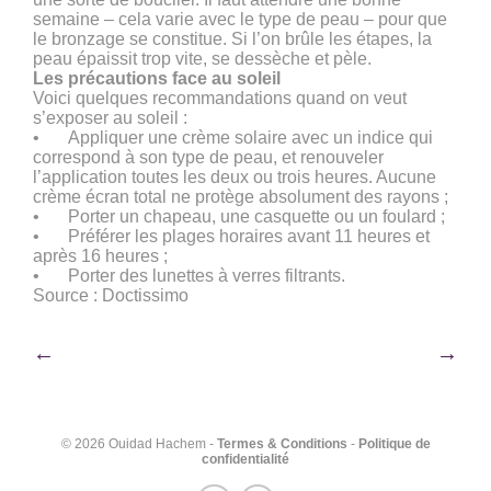
semaine – cela varie avec le type de peau – pour que
le bronzage se constitue. Si l’on brûle les étapes, la
peau épaissit trop vite, se dessèche et pèle.
Les précautions face au soleil
Voici quelques recommandations quand on veut
s’exposer au soleil :
•
Appliquer une crème solaire avec un indice qui
correspond à son type de peau, et renouveler
l’application toutes les deux ou trois heures. Aucune
crème écran total ne protège absolument des rayons ;
•
Porter un chapeau, une casquette ou un foulard ;
•
Préférer les plages horaires avant 11 heures et
après 16 heures ;
•
Porter des lunettes à verres filtrants.
Source : Doctissimo
Navigation
←
→
de
l’article
© 2026 Ouidad Hachem -
Termes & Conditions
-
Politique de
confidentialité